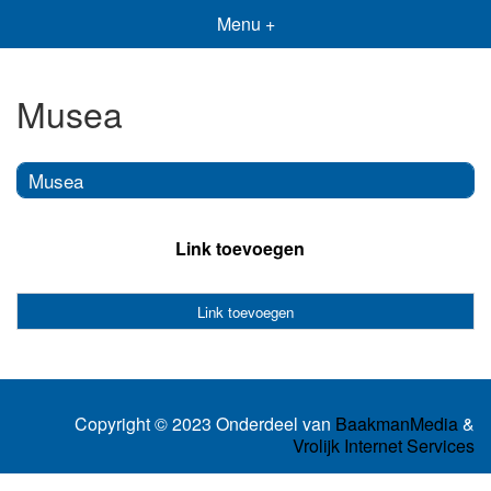
Menu +
Musea
Musea
Link toevoegen
Link toevoegen
Copyright © 2023 Onderdeel van
BaakmanMedia
&
Vrolijk Internet Services