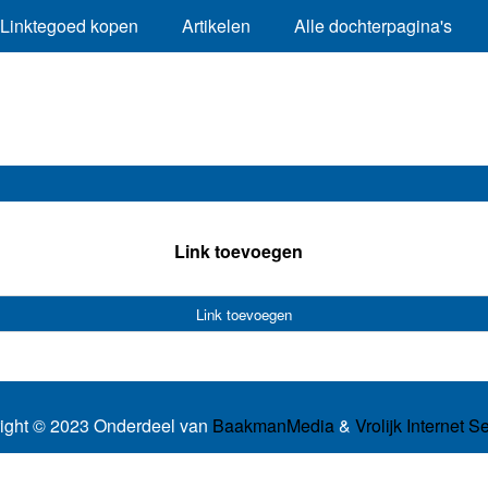
Linktegoed kopen
Artikelen
Alle dochterpagina's
Link toevoegen
Link toevoegen
ight © 2023 Onderdeel van
BaakmanMedia
&
Vrolijk Internet S